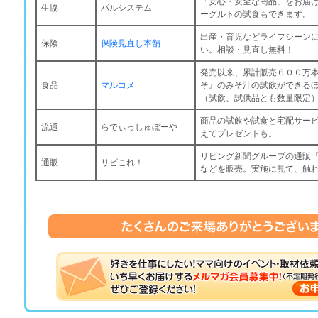
「安心・安全な商品」をお届
生協
パルシステム
ーグルトの試食もできます。
出産・育児などライフシーン
保険
保険見直し本舗
い。相談・見直し無料！
発売以来、累計販売６００万
食品
マルコメ
そ』のみそ汁の試飲ができる
（試飲、試供品とも数量限定
商品の試飲や試食と宅配サー
流通
らでぃっしゅぼーや
えてプレゼントも。
リビング新聞グループの通販
通販
リビこれ！
などを販売。実施に見て、触