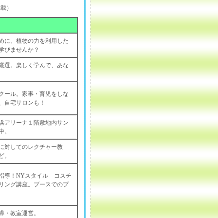
掲載）
めに、植物の力を利用した
学びませんか？
を厳選。楽しく学んで、あな
クール。家事・育児をしな
、自宅サロンも！
浜アリーナ１階敷地内サン
中。
に対してのレクチャー教
ど。
指導！NYスタイル コスチ
リング講座。ブースでのプ
指導・教室運営。