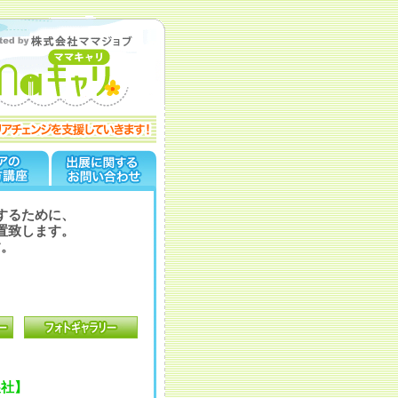
するために、
置致します。
す。
展社】