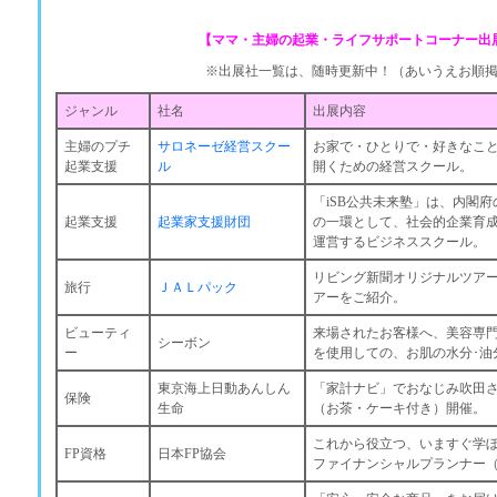
【ママ・主婦の起業・ライフサポートコーナー出
※出展社一覧は、随時更新中！（あいうえお順
ジャンル
社名
出展内容
主婦のプチ
サロネーゼ経営スクー
お家で・ひとりで・好きなこ
起業支援
ル
開くための経営スクール。
「iSB公共未来塾」は、内閣
起業支援
起業家支援財団
の一環として、社会的企業育
運営するビジネススクール。
リビング新聞オリジナルツア
旅行
ＪＡＬパック
アーをご紹介。
ビューティ
来場されたお客様へ、美容専
シーボン
ー
を使用しての、お肌の水分･油
東京海上日動あんしん
「家計ナビ」でおなじみ吹田
保険
生命
（お茶・ケーキ付き）開催。
これから役立つ、いますぐ学
FP資格
日本FP協会
ファイナンシャルプランナー（F