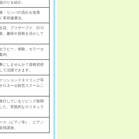
道のりを紹介。
液・リンパの流れを改善
く美容健康法。
生花、プリザーブド、ECO
集。趣味や資格を活かして
ーセラピー」体験。カラーセ
案内。
事にしませんか？資格習得
して活躍できます。
ァッションスタイリング等
サロネーゼ経営スクール二
り発行しているリビング新聞
した、実践的なカリキュラ
ース（ピアノ等）、ピアノ･
取得講座。