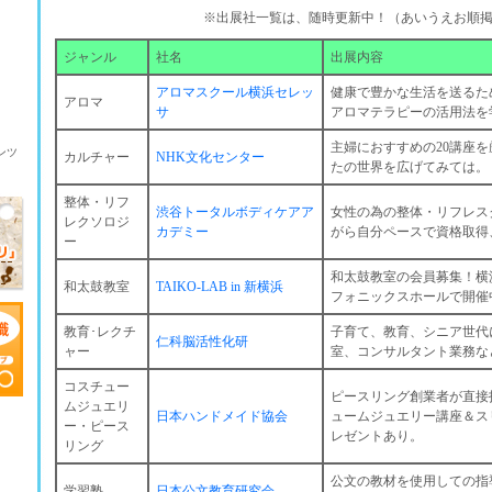
※出展社一覧は、随時更新中！（あいうえお順
ジャンル
社名
出展内容
アロマスクール横浜セレッ
健康で豊かな生活を送るた
アロマ
サ
アロマテラピーの活用法を
主婦におすすめの20講座
ンツ
カルチャー
NHK文化センター
たの世界を広げてみては。
整体・リフ
渋谷トータルボディケアア
女性の為の整体・リフレス
レクソロジ
カデミー
がら自分ペースで資格取得
ー
和太鼓教室の会員募集！横
和太鼓教室
TAIKO-LAB in 新横浜
フォニックスホールで開催
教育･レクチ
子育て、教育、シニア世代
仁科脳活性化研
ャー
室、コンサルタント業務な
コスチュー
ピースリング創業者が直接
ムジュエリ
日本ハンドメイド協会
ュームジュエリー講座＆ス
ー・ピース
レゼントあり。
リング
公文の教材を使用しての
学習塾
日本公文教育研究会