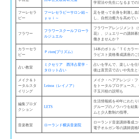
学習法や先生になるまでの
フーレセラ
フーレセラピーサロン結～
足を使って全身を刺激し血
ピー
ｙｕｉ～
し、自然治癒力を高めてい
フラワーアレンジメント（
フラワースクールフローラ
フラワー
花）、ジュエリーの講師募
ルジュエル
働きませんか？
カラーセラ
14本のボトル「ＴＣカラ
Ｐ♪ism(プリズム）
ピー
ラピスト資格養成講座のご
ミクセリア 西洋占星学・
占いを学んで、楽しいを仕
占い教室
タロット占い
後は直営店で占いや先生と
メイク＆ト
メイク・ヘアアレンジ・フ
ータルスタ
Leinoa（レイノア）
をトータルプロデュース。
イリング
子玉川校の説明も
生活情報紙を40年にわた
編集プロダ
LETS
グループのノウハウを結集
クション
ムと少人数制の指導。
ローランド音楽講師養成コ
音楽教室
ローランド横浜音楽院
電子オルガン等の講師資格