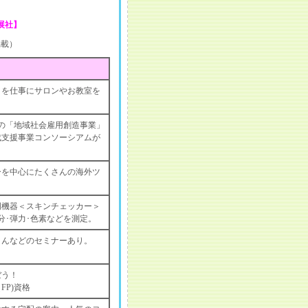
展社】
掲載）
とを仕事にサロンやお教室を
府の「地域社会雇用創造事業」
成支援事業コンソーシアムが
ーを中心にたくさんの海外ツ
門機器＜スキンチェッカー＞
分･弾力･色素などを測定。
さんなどのセミナーあり。
ぼう！
P)資格