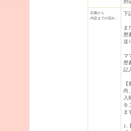
対
応募から
下
内定までの流れ：
ま
歴
送
マ
歴
記
【
尚
入
を
ま
1