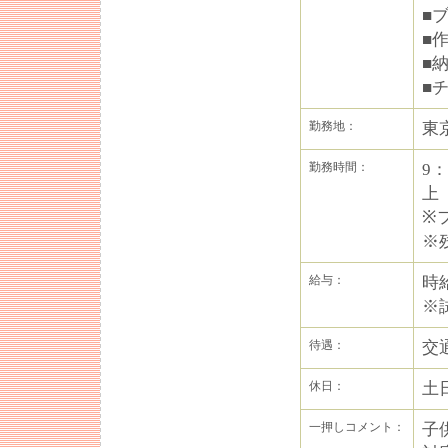
■
■
■
■
勤務地：
東
勤務時間：
9
上
※
※
給与：
時
※
待遇：
交
休日：
土
一押しコメント：
子