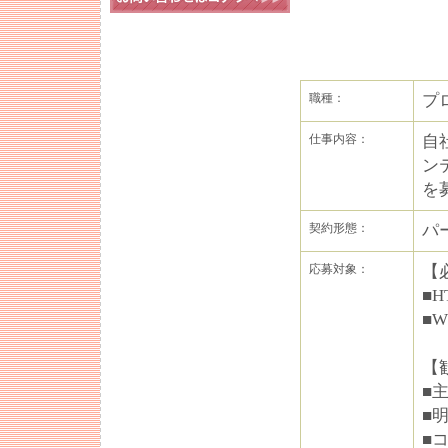
職種：
プ
仕事内容：
自
ン
を
契約形態：
パ
応募対象：
【
■H
■
【
■
■
■