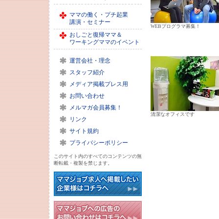
ママの働く・プチ起業
講演・セミナー
WEBプログラマ募集！
おしごと復帰ママ＆
ワーキングママのイベント
運営会社・理念
スタッフ紹介
メディア掲載プレス用
お問い合わせ
メルマガ会員募集！
清潔なオフィスです
リンク
サイト規約
プライバシーポリシー
このサイト内のすべてのコンテンツの無
断転載・複製を禁じます。